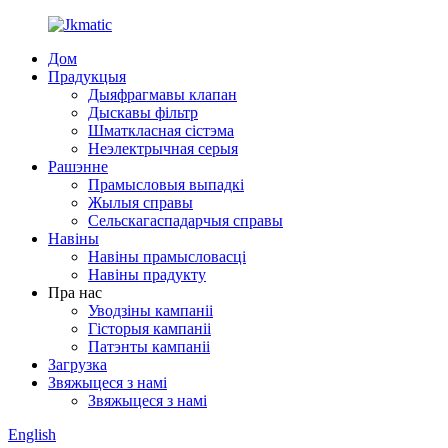
Дом
Прадукцыя
Дыяфрагмавы клапан
Дыскавы фільтр
Шматкласная сістэма
Неэлектрычная серыя
Рашэнне
Прамысловыя выпадкі
Жылыя справы
Сельскагаспадарчыя справы
Навіны
Навіны прамысловасці
Навіны прадукту
Пра нас
Уводзіны кампаніі
Гісторыя кампаніі
Патэнты кампаніі
Загрузка
Звяжыцеся з намі
Звяжыцеся з намі
English