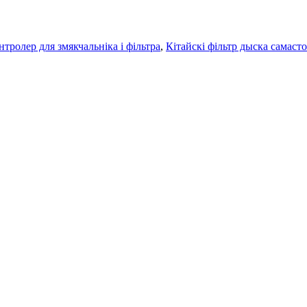
нтролер для змякчальніка і фільтра
,
Кітайскі фільтр дыска самаст