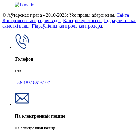
© Аўтарскае права - 2010-2023: Усе правы абаронены.
Сайта
Кантролер стагера для вады
,
Кантролер стагера
,
Гідраўлічны ка
ачысткі вады
,
Гідраўлічны кантроль кантролера
,
Тэлефон
Тэл
+86 18518516197
Па электроннай пошце
Па электроннай пошце