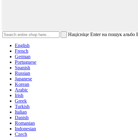
Націсніце Enter на пошук альбо 
English
French
German
Portuguese
Spanish
Russian
Japanese
Korean
Arabic
Irish
Greek
Turkish
Italian
Danish
Romanian
Indonesian
Czech