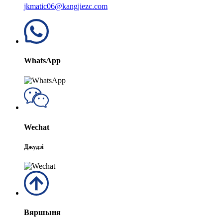
jkmatic06@kangjiezc.com
WhatsApp
Wechat
Джудзі
Вяршыня